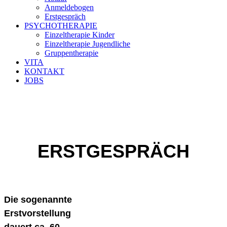
Anmeldebogen
Erstgespräch
PSYCHOTHERAPIE
Einzeltherapie Kinder
Einzeltherapie Jugendliche
Gruppentherapie
VITA
KONTAKT
JOBS
ERSTGESPRÄCH
Die sogenannte
Erstvorstellung
dauert ca. 60